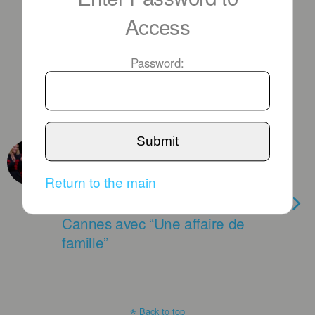
Access
Password:
Submit
MAY 20TH, 2018
[CHRONIQUE] HIROKAZU
Return to the main
KORE-EDA remporte la palme
d’Or 2018 du festival de
Cannes avec “Une affaire de
famille”
Back to top