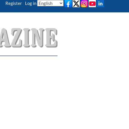
Register
|
Log in