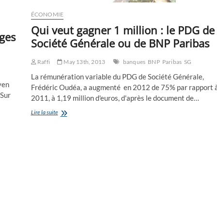
ÉCONOMIE
Qui veut gagner 1 million : le PDG de
iges
Société Générale ou de BNP Paribas
Raffi
May 13th, 2013
banques
BNP
Paribas
SG
La rémunération variable du PDG de Société Générale,
yen
Frédéric Oudéa, a augmenté en 2012 de 75% par rapport 
 Sur
2011, à 1,19 million d'euros, d'après le document de…
Qui
Lire la suite
veut
gagner
1
million
:
le
PDG
de
Société
Générale
ou
de