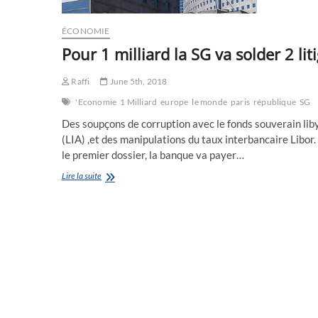
ÉCONOMIE
Pour 1 milliard la SG va solder 2 lit
Raffi
June 5th, 2018
'Economie
1 Milliard
europe
le monde
paris
république
SG
Des soupçons de corruption avec le fonds souverain lib
(LIA) ,et des manipulations du taux interbancaire Libor.
le premier dossier, la banque va payer…
Pour
Lire la suite
1
milliard
la
SG
va
solder
2
litiges