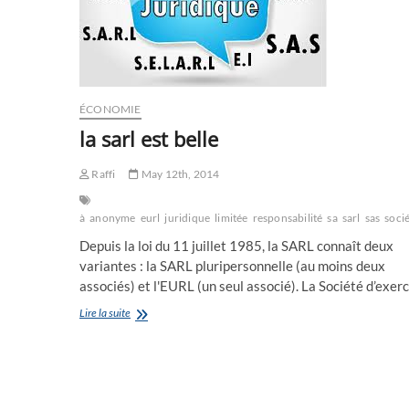
ÉCONOMIE
la sarl est belle
Raffi
May 12th, 2014
à
anonyme
eurl
juridique
limitée
responsabilité
sa
sarl
sas
soci
Depuis la loi du 11 juillet 1985, la SARL connaît deux
variantes : la SARL pluripersonnelle (au moins deux
associés) et l'EURL (un seul associé). La Société d’exer
la
Lire la suite
sarl
est
belle