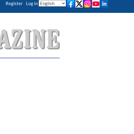
Register
|
Log in