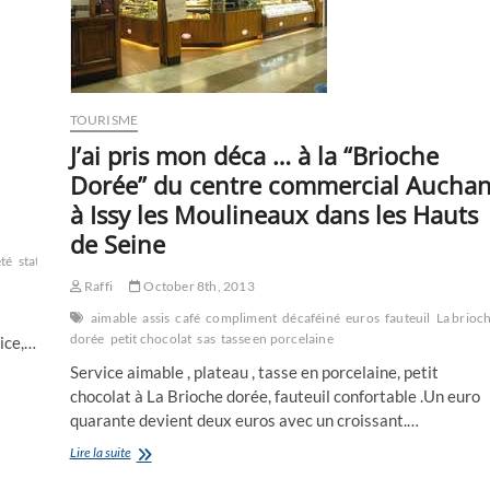
TOURISME
J’ai pris mon déca … à la “Brioche
Dorée” du centre commercial Aucha
à Issy les Moulineaux dans les Hauts
de Seine
été
statut
Raffi
October 8th, 2013
aimable
assis
café
compliment
décaféiné
euros
fauteuil
La brioc
dorée
petit chocolat
sas
tasse en porcelaine
cice,…
Service aimable , plateau , tasse en porcelaine, petit
chocolat à La Brioche dorée, fauteuil confortable .Un euro
quarante devient deux euros avec un croissant.…
J’ai
Lire la suite
pris