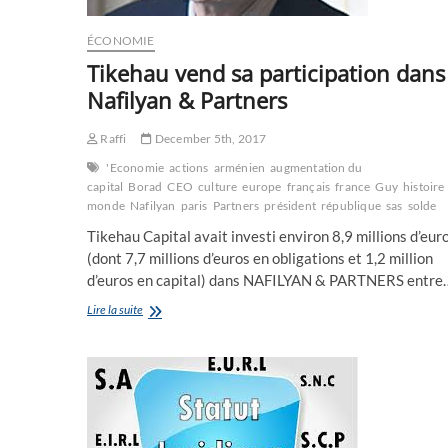
ÉCONOMIE
Tikehau vend sa participation dans
Nafilyan & Partners
Raffi
December 5th, 2017
'Economie
actions
arménien
augmentation du
capital
Borad
CEO
culture
europe
français
france
Guy
histoire
monde
Nafilyan
paris
Partners
président
république
sas
solde
Tikehau Capital avait investi environ 8,9 millions d’eur
(dont 7,7 millions d’euros en obligations et 1,2 million
d’euros en capital) dans NAFILYAN & PARTNERS entre
Tikehau
Lire la suite
vend
sa
participation
dans
Nafilyan
&
Partners