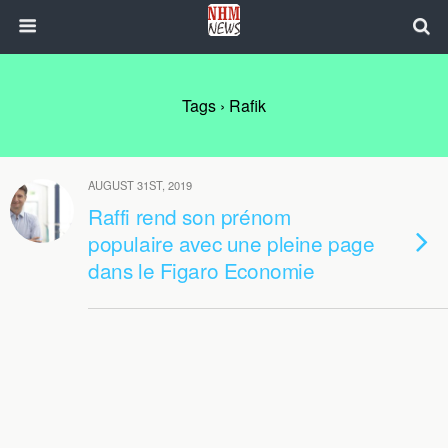
Tags › Rafik
AUGUST 31ST, 2019
Raffi rend son prénom
populaire avec une pleine page
dans le Figaro Economie