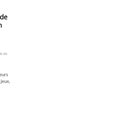
 de
n
le de
leurs
 jeux,