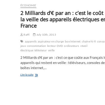
ÉCONOMIE
2 Milliards d’€ par an : c’est le coût
la veille des appareils électriques e
France
Raffi
July 10th, 2013
appareils
aspirateur en charge
box internet
chaine hi-fi
conso
jeux
consommation
lecteur DVD
ordinateurs
réveil
électrique
téléviseur
veille
2 Milliards d'€ par an : c'est ce que coûte aux Français 
appareils qui restent en veille : téléviseurs, consoles de
boîtes internet,…
2
Lire la suite
Milliards
d’€
par
an
:
c’est
le