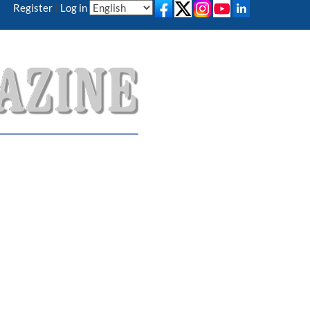
Register
|
Log in