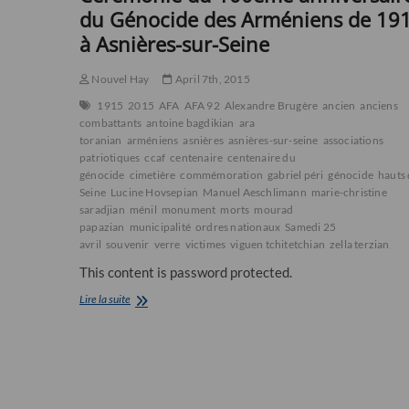
du Génocide des Arméniens de 19
à Asnières-sur-Seine
Nouvel Hay
April 7th, 2015
1915
2015
AFA
AFA 92
Alexandre Brugère
ancien
anciens
combattants
antoine bagdikian
ara
toranian
arméniens
asnières
asnières-sur-seine
associations
patriotiques
ccaf
centenaire
centenaire du
génocide
cimetière
commémoration
gabriel péri
génocide
hauts
Seine
Lucine Hovsepian
Manuel Aeschlimann
marie-christine
saradjian
ménil
monument
morts
mourad
papazian
municipalité
ordres nationaux
Samedi 25
avril
souvenir
verre
victimes
viguen tchitetchian
zella terzian
This content is password protected.
Cérémonie
Lire la suite
du
100ème
anniversaire
du
Génocide
des