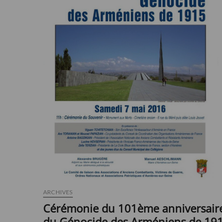
Asnières
le
Jeudi
18
avril
2019
ARCHIVES
Cérémonie du 101ème anniversair
du Génocide des Arméniens de 19