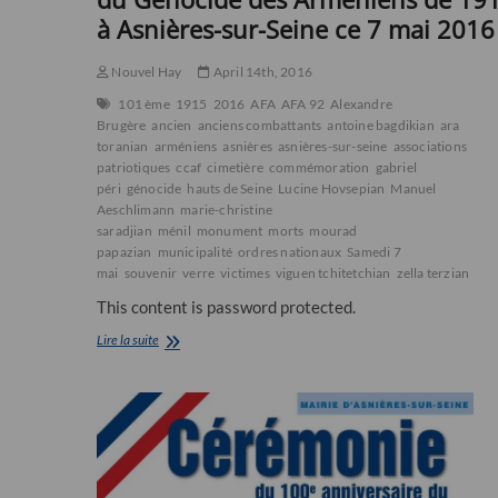
à Asnières-sur-Seine ce 7 mai 2016
Nouvel Hay
April 14th, 2016
101 ème
1915
2016
AFA
AFA 92
Alexandre
Brugère
ancien
anciens combattants
antoine bagdikian
ara
toranian
arméniens
asnières
asnières-sur-seine
associations
patriotiques
ccaf
cimetière
commémoration
gabriel
péri
génocide
hauts de Seine
Lucine Hovsepian
Manuel
Aeschlimann
marie-christine
saradjian
ménil
monument
morts
mourad
papazian
municipalité
ordres nationaux
Samedi 7
mai
souvenir
verre
victimes
viguen tchitetchian
zella terzian
This content is password protected.
Cérémonie
Lire la suite
du
101ème
anniversaire
du
Génocide
des
Arméniens