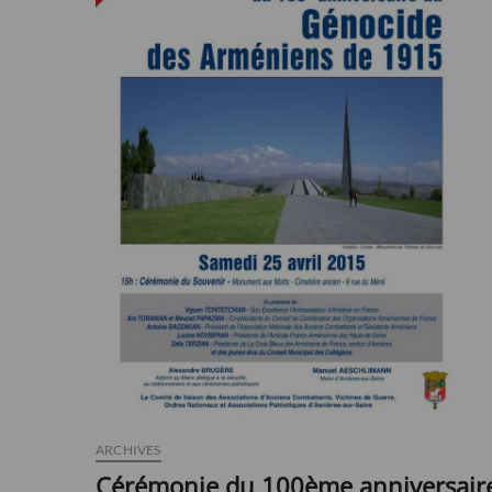
de
1915
à
Asnières-
sur-
Seine
ce
7
mai
2016
ARCHIVES
Cérémonie du 100ème anniversair