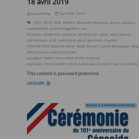
18 avril 2019
Nouvel Hay
April 9th, 2019
1915
2019
AFA
AFA 92
Alexandre Brugère
ancien
anciens
combattants
antoine bagdikian
ara
toranian
arméniens
asnières
asnières-sur-seine
associations
patriotiques
ccaf
commémoration
génocide
Hasmik
TOLMAJYAN
hauts de Seine
Jeudi 18 avril
Lucine Hovsepian
Man
Aeschlimann
marie-christine
saradjian
ménil
monument
morts
mourad
papazian
municipalité
ordres nationaux
souvenir
verre
victimes
This content is password protected.
Commémoration
Lire la suite
du
104ème
anniversaire
du
Génocide
des
Arméniens
de
1915
à