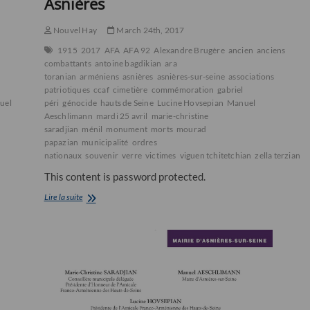
Asnières
Nouvel Hay
March 24th, 2017
1915
2017
AFA
AFA 92
Alexandre Brugère
ancien
anciens
combattants
antoine bagdikian
ara
toranian
arméniens
asnières
asnières-sur-seine
associations
patriotiques
ccaf
cimetière
commémoration
gabriel
péri
génocide
hauts de Seine
Lucine Hovsepian
Manuel
uel
Aeschlimann
mardi 25 avril
marie-christine
saradjian
ménil
monument
morts
mourad
papazian
municipalité
ordres
nationaux
souvenir
verre
victimes
viguen tchitetchian
zella terzian
This content is password protected.
Commémoration
Lire la suite
du
102ème
anniversaire
du
Génocide
des
Arméniens
de
1915