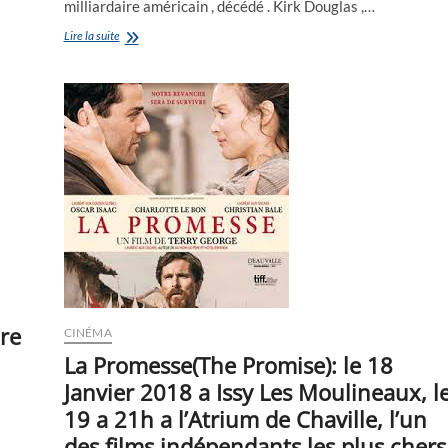
milliardaire américain , décédé . Kirk Douglas ,…
Les
Lire la suite
“Kirk”
(Kirkor)
:
de
Kirkor
Loussavoritch
(l’Illuminateur)
à
Kirk
Kerkorian
&
Kirk
Douglas
:
les
KIRK’s
re
CINÉMA
La Promesse(The Promise): le 18
Janvier 2018 a Issy Les Moulineaux, l
19 a 21h a l’Atrium de Chaville, l’un
des films indépendants les plus chers