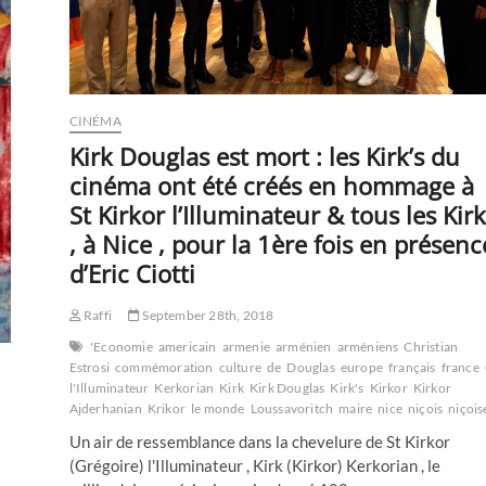
CINÉMA
Kirk Douglas est mort : les Kirk’s du
cinéma ont été créés en hommage à
St Kirkor l’Illuminateur & tous les Kirk
, à Nice , pour la 1ère fois en présenc
d’Eric Ciotti
Raffi
September 28th, 2018
'Economie
americain
armenie
arménien
arméniens
Christian
Estrosi
commémoration
culture
de
Douglas
europe
français
france
l'Illuminateur
Kerkorian
Kirk
Kirk Douglas
Kirk's
Kirkor
Kirkor
Ajderhanian
Krikor
le monde
Loussavoritch
maire
nice
niçois
niçois
Un air de ressemblance dans la chevelure de St Kirkor
(Grégoire) l'Illuminateur , Kirk (Kirkor) Kerkorian , le