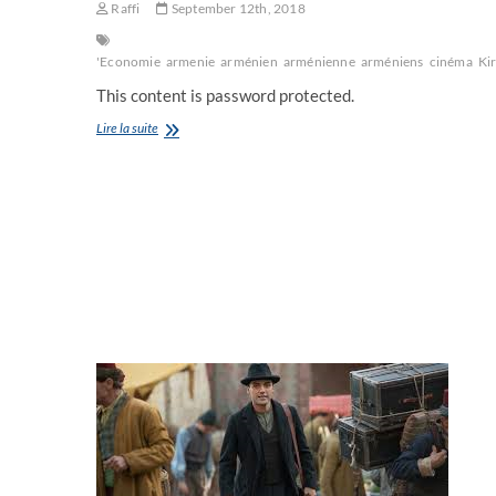
Raffi
September 12th, 2018
'Economie
armenie
arménien
arménienne
arméniens
cinéma
Ki
This content is password protected.
Dîner
Lire la suite
de
Gala
du
27ème
anniversaire
de
la
2ème
indépendance
de
l’Arménie
,
vendredi
21
septembre
2018
à
Nice