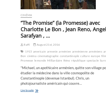
CINÉMA
“The Promise” (la Promesse) avec
Charlotte Le Bon , Jean Reno, Ange
Sarafyan , …
Raffi
August 21st, 2016
1915
americain
armenie
arménien
arménienne
arméniens
a
Bon
cinéma
cinematographe
constantinople
culture
europe
fil
Promesse
le monde
Milliardaire
Réno
république
spectacle
Surv
"Michael, un apothicaire arménien, quitte son village p
étudier la médecine dans la ville cosmopolite de
Constantinople (devenue Istanbul). Chris, un
photojournaliste américain qui couvre…
“The
Lire la suite
Promise”
(la
Promesse)