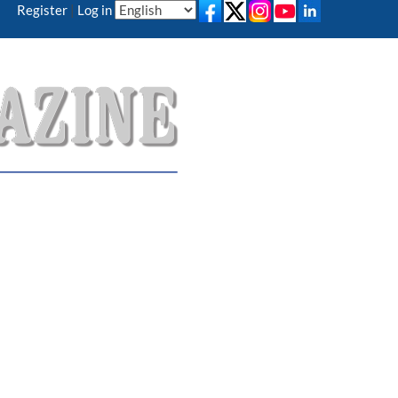
Register
|
Log in