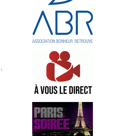
Linda
Milliardaire
Tracinda
Tracy
USA