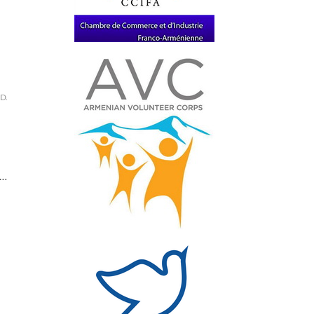
DAX
ecran
film
génocide
indépendants
issy-
.…