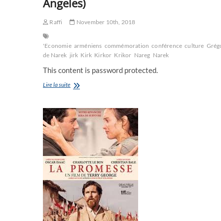
Angeles)
Raffi
November 10th, 2018
'Economie
arméniens
commémoration
conférence
culture
Grég
de Narek
jirk
Kirk
Kirkor
Krikor
Nareg
Narek
This content is password protected.
Vendredi
Lire la suite
16
au
dimanche
18
novembre
2018
:
Trésors
Cachés
à
UCLA
(University
of
California
Los