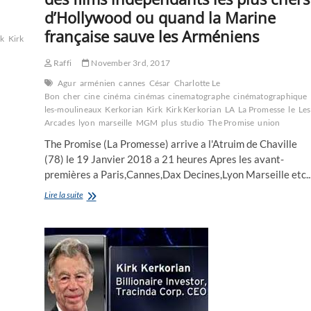
d’Hollywood ou quand la Marine
française sauve les Arméniens
rk
Kirk's
paris
république
turquie
Raffi
November 3rd, 2017
Agur
arménien
cannes
César
Charlotte Le
Bon
cher
cine
cinéma
cinémas
cinematographe
cinématographique
les-moulineaux
Kerkorian
Kirk
Kirk Kerkorian
LA
La Promesse
le
Les
Arcades
lyon
marseille
MGM
plus
studio
The Promise
union
The Promise (La Promesse) arrive a l'Atruim de Chaville
(78) le 19 Janvier 2018 a 21 heures Apres les avant-
premières a Paris,Cannes,Dax Decines,Lyon Marseille etc.
La
Lire la suite
Promesse(The
Promise):
le
18
Janvier
2018
a
Issy
Les