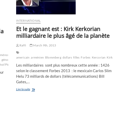
Moulineaux,
le
19
a
INTERNATIONAL
21h
a
Et le gagnant est : Kirk Kerkorian
la
l’Atrium
milliardaire le plus âgé de la planète
de
Chaville,
l’un
Raffi
March 9th, 2013
des
films
rméno-américain
Charlotte Le
americain
indépendants
arménien
Blommberg
dollars
filles
Forbes
Kercorian
Kirk
m
génocide
histoire
Istanbul
jean
Kerkorian
Kirk
La
les
ival Pictures
The Promise
turc
turquie
Les milliardaires sont plus nombreux cette année : 1426
plus
selon le classement Forbes 2013 : le mexicain Carlos Slim
chers
our
d’Hollywood
Helu 73 milliards de dollars (télécommunications) Bill
ou
Gates,…
quand
Et
Lire la suite
la
le
Marine
gagnant
française
est
sauve
:
les
Kirk
Arméniens