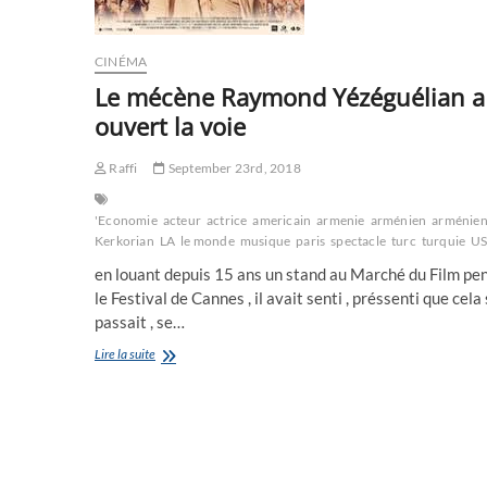
Angeles)
CINÉMA
Le mécène Raymond Yézéguélian a
ouvert la voie
Raffi
September 23rd, 2018
'Economie
acteur
actrice
americain
armenie
arménien
arménie
Kerkorian
LA
le monde
musique
paris
spectacle
turc
turquie
U
en louant depuis 15 ans un stand au Marché du Film pe
le Festival de Cannes , il avait senti , préssenti que cela
passait , se…
Le
Lire la suite
mécène
Raymond
Yézéguélian
a
ouvert
la