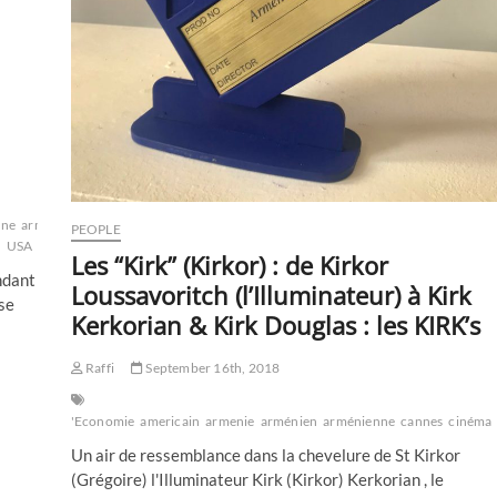
Nice
,
pour
la
1ère
fois
en
présence
d’Eric
Ciotti
nne
arméniens
cannes
cine
cinéma
cinematographe
cinématographique
comédi
PEOPLE
S
USA
Les “Kirk” (Kirkor) : de Kirkor
ndant
Loussavoritch (l’Illuminateur) à Kirk
 se
Kerkorian & Kirk Douglas : les KIRK’s
Raffi
September 16th, 2018
'Economie
americain
armenie
arménien
arménienne
cannes
cinéma
Un air de ressemblance dans la chevelure de St Kirkor
(Grégoire) l'Illuminateur Kirk (Kirkor) Kerkorian , le