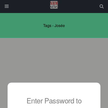
Tags › Josée
Enter Password to