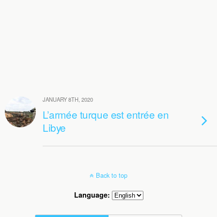
JANUARY 8TH, 2020
L’armée turque est entrée en
Libye
Back to top
Language: