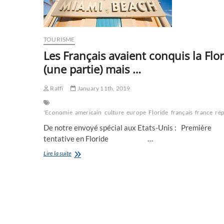
Dassin)
TOURISME
Les Français avaient conquis la Flo
(une partie) mais …
Raffi
January 11th, 2019
'Economie
americain
culture
europe
Floride
français
france
ré
De notre envoyé spécial aux Etats-Unis : Première
tentative en Floride …
Les
Lire la suite
Français
avaient
conquis
la
Floride
(une
partie)