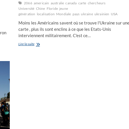
2066
americain
australie
canada
carte
chercheurs
Université
Chine
Floride
jeune
génération
localisation
Mondiale
pays
ukraine
ukrainien
USA
Moins les Américains savent où se trouve l'Ukraine sur un
carte , plus ils sont enclins à ce que les Etats-Unis
iron
interviennent militairement. C'est ce…
“Where
Lire la suite
the
f..
is
Ukraine
?”
(mais
où
diable
est
l’Ukraine?)