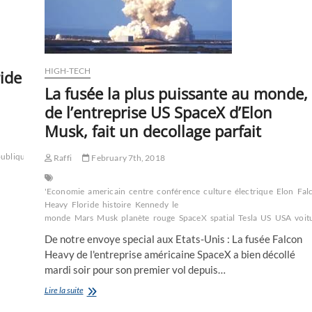
HIGH-TECH
ride
La fusée la plus puissante au monde,
de l’entreprise US SpaceX d’Elon
Musk, fait un decollage parfait
publique
USA
Raffi
February 7th, 2018
'Economie
americain
centre
conférence
culture
électrique
Elon
Fal
Heavy
Floride
histoire
Kennedy
le
monde
Mars
Musk
planète
rouge
SpaceX
spatial
Tesla
US
USA
voit
De notre envoye special aux Etats-Unis : La fusée Falcon
Heavy de l'entreprise américaine SpaceX a bien décollé
mardi soir pour son premier vol depuis…
La
Lire la suite
fusée