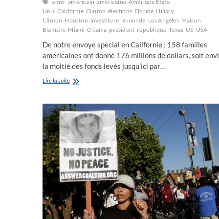
amer
americain
américaine
Amérique Etats-
Unis
Californie
Clinton
élections
Floride
Hillary
Clinton
Houston
investiture
le monde
Los Angeles
Maison
Blamche
Miami
Obama
président
république
Texas
US
USA
De notre envoye special en Californie : 158 familles
americaines ont donné 176 millions de dollars, soit env
la moitié des fonds levés jusqu’ici par…
176
Lire la suite
millions
de
$
soit
la
moitie
du
financement
des
candidats
US
est
fournie
par
158