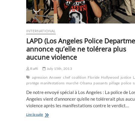
familles
INTERNATIONAL
LAPD (Los Angeles Police Departme
annonce qu’elle ne tolérera plus
aucune violence
Raffi
July 15th, 2013
agression
Answer
chef
coalition
Floride
Hollywood
justice
protège
manifestations
marché
Obama
passants
pillage
police
s
De notre envoyé spécial à Los Angeles : La police de Lo
Angeles vient d'annoncer qu'elle ne tolérerait plus auc
violence après les manifestations contre le verdict…
LAPD
Lire la suite
(Los
Angeles
Police