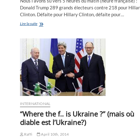
Nous l'avons su vers 5 heures du matin (heure française) :
Donald Trump 289 grands électeurs contre 218 pour Hilla
Clinton. Défaite pour Hillary Clinton, défaite pour…
And
Lire la suite
the
winner
is
….
Donald
Trump
!!!!
:
inacceptables
tweets
(effacés
depuis)
de
l’ambassadeur
INTERNATIONAL
de
“Where the f.. is Ukraine ?” (mais où
France
diable est l’Ukraine?)
Raffi
April 10th, 2014