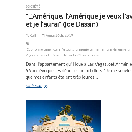
SOCIÉTÉ
“L’Amérique, l’Amérique je veux l’av
et je l’aurai” (Joe Dassin)
Raffi
August 6th, 2019
'Economie
americain
Arizona
armenie
arménien
arménienne
ar
Vegas
le monde
Miami
Nevada
Obama
président
Dans ll'appartement qu'il loue à Las Vegas, cet Arméni
56 ans évoque ses déboires immobiliers. "Je me souvie
que mes enfants étaient très jeunes…
“L’Amérique,
Lire la suite
l’Amérique
je
veux
l’avoir
et
je
l’aurai”
(Joe