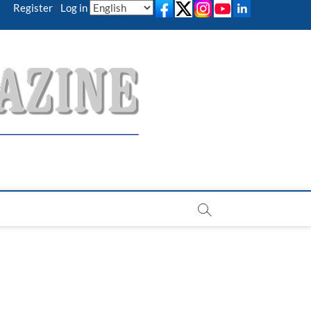
Register
|
Log in