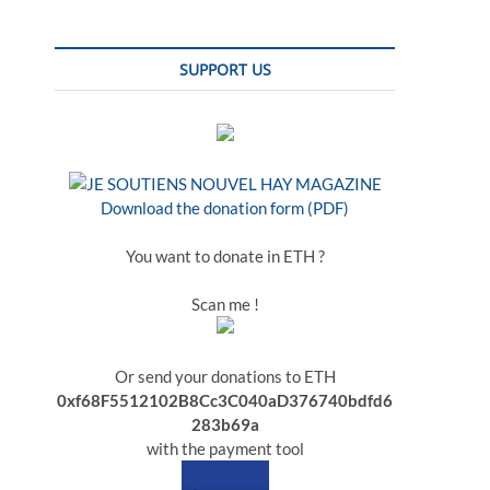
SUPPORT US
Download the donation form (PDF)
You want to donate in ETH ?
Scan me !
Or send your donations to ETH
0xf68F5512102B8Cc3C040aD376740bdfd6
283b69a
with the payment tool