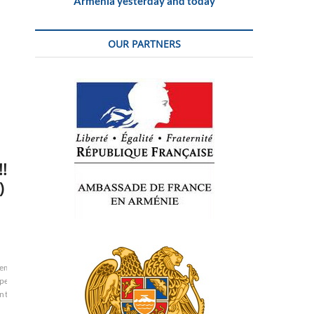
Armenia yesterday and today
OUR PARTNERS
!
)
ement
classes
Clinton
commémoration
contre
culture
de
pe
Floride
frustration
grands
Hillary
l'establishment
le
nt
profond
Trump
US
USA
Wisconsin