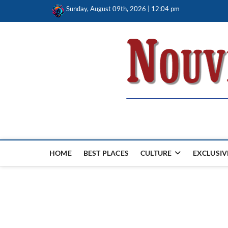
Skip
Sunday, August 09th, 2026 | 12:04 pm
to
content
Nouvel Hay
LE MAGAZINE SANS FRONTIÈRES
HOME
BEST PLACES
CULTURE
EXCLUSIV