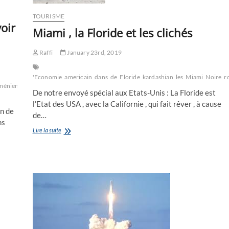
TOURISME
oir
Miami , la Floride et les clichés
Raffi
January 23rd, 2019
'Economie
americain
dans
de
Floride
kardashian
les
Miami
Noire
ro
méniens
commémoration
Floride
Las
De notre envoyé spécial aux Etats-Unis : La Floride est
l'Etat des USA , avec la Californie , qui fait rêver , à cause
en de
de…
ns
Miami
Lire la suite
,
la
Floride
et
les
clichés