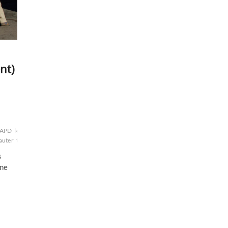
nt)
LAPD
loi
auter
tolérance
tribunal
USA
usage
verdict
violences
voiture
zéro
Zimmerman
s
une