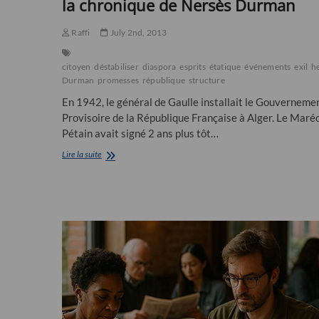
la chronique de Nersès Durman
Raffi
July 2nd, 2013
citoyen
déstabiliser
diaspora
esprits
étatique
événements
exil
h
Durman
promesses
république
structure
En 1942, le général de Gaulle installait le Gouverneme
Provisoire de la République Française à Alger. Le Maré
Pétain avait signé 2 ans plus tôt…
“Une
Lire la suite
République
d’Arménie
en
exil
?”,
la
chronique
de
Nersès
Durman