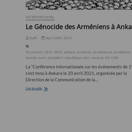
INTERNATIONAL
Le Génocide des Arméniens à Anka
Raffi
April 20th, 2021
'Economie
1915
2015
ankara
arménien
arménienne
arméniens
monde
paris
président
république
turc
turquie
US
USA
La “Conférence internationale sur les événements de 
s’est tenu à Ankara le 20 avril 2021, organisée par la
Direction de la Communication de la…
Le
Lire la suite
Génocide
des
Arméniens
à
Ankara