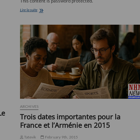
This content is password protected.
Avant-
Lire la suite
première
exceptionnelle
le
3
Novembre
en
présence
d’Ariane
Ascaride
ce
Mardi
3
Novembre
à
20h30
à
l’Atalante
ARCHIVES
Le
Trois dates importantes pour la
France et l’Arménie en 2015
Tatevik
February 9th, 2015