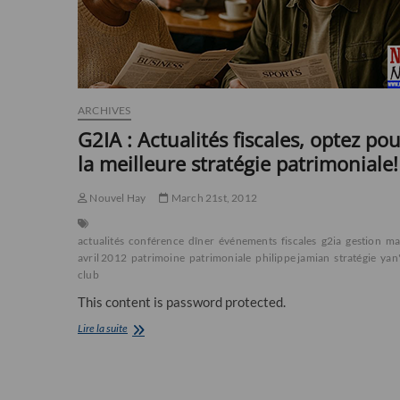
ARCHIVES
G2IA : Actualités fiscales, optez po
la meilleure stratégie patrimoniale!
Nouvel Hay
March 21st, 2012
actualités
conférence
dîner
événements
fiscales
g2ia
gestion
ma
avril 2012
patrimoine
patrimoniale
philippe jamian
stratégie
yan
club
This content is password protected.
G2IA
Lire la suite
:
Actualités
fiscales,
optez