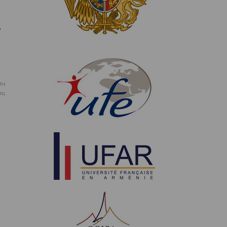
,
ne
événements
excellence
france
franco-
marseille
peinture
provence
richard