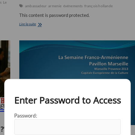
s
Le
ambassadeur
armenie
événements
françois hollande
This content is password protected.
Trois
Lire la suite
dates
importantes
pour
la
France
et
l’Arménie
en
2015
Enter Password to Access
Password:
?”,
ARCHIVES