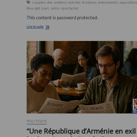
couples
des
entéres
entrées
érotisme
événements
exposition
Bourget
parc
salon
spectacles
This content is password protected.
Chaud
Lire la suite
!
:
Salon
de
l’érotisme
Paris-
Le
Bourget
POLITIQUE
“Une République d’Arménie en exil 