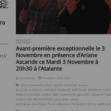
ra
ARCHIVES
commémoration
conférence
culture
de
économie
élections
europe
événements
Avant-première exceptionnelle le 3
Novembre en présence d’Ariane
1915”
Ascaride ce Mardi 3 Novembre à
20h30 à l’Atalante
Nouvel Hay
November 13th, 2015
1915
3 novembre 2015
AGUR-ARMENIE
Ariane
Ascaride
arméniens
ARMENO-BASQUE
BAYONNE
BIARRITZ
CINE
PASSION LANDES
cinéma
DAX
événements
génocide
L'atalante
Mai
GASCOUAT
PAYS BASQUE
pinar selek
robert
guédiguian
sociologue
Turco-ottomans
Une histoire de fou
week-end