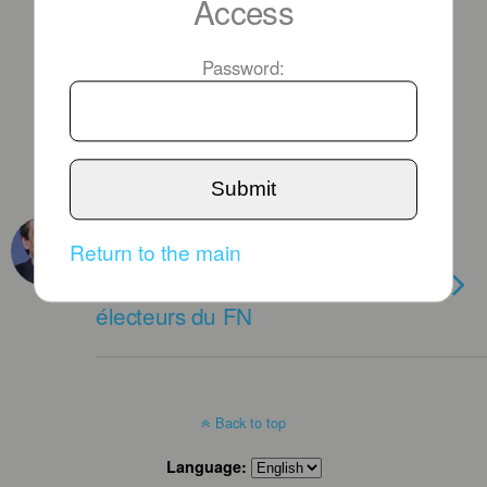
Access
Password:
Submit
SEPTEMBER 11TH, 2013
Return to the main
Serait-ce le sondage IFOP ?
François Fillon veut parler aux
électeurs du FN
Back to top
Language: