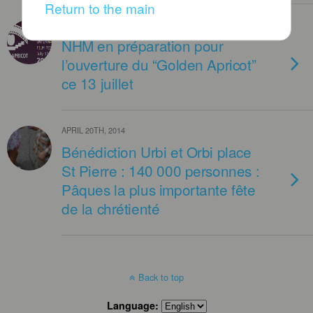
Return to the main
JULY 15TH, 2014
NHM en préparation pour
l’ouverture du “Golden Apricot”
ce 13 juillet
APRIL 20TH, 2014
Bénédiction Urbi et Orbi place
St Pierre : 140 000 personnes :
Pâques la plus importante fête
de la chrétienté
Back to top
Language: