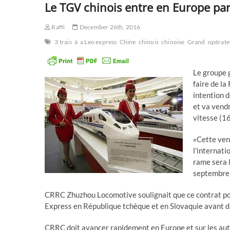
Le TGV chinois entre en Europe par
Raffi
December 26th, 2016
3 trais
à
a Leo express
Chine
chinois
chinoise
Grand
opérate
Le groupe 
faire de l
intention 
et va vendr
vitesse (16
«Cette ven
l'internati
rame sera 
septembre
CRRC Zhuzhou Locomotive soulignait que ce contrat pour
Express en République tchèque et en Slovaquie avant d'
CRRC doit avancer rapidement en Europe et sur les autr