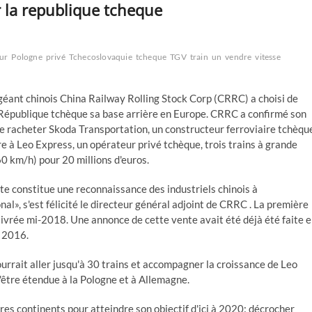
 la republique tcheque
ur
Pologne
privé
Tchecoslovaquie
tcheque
TGV
train
un
vendre
vitesse
géant chinois China Railway Rolling Stock Corp (CRRC) a choisi de
a République tchèque sa base arrière en Europe. CRRC a confirmé son
de racheter Skoda Transportation, un constructeur ferroviaire tchèqu
e à Leo Express, un opérateur privé tchèque, trois trains à grande
0 km/h) pour 20 millions d'euros.
te constitue une reconnaissance des industriels chinois à
onal», s'est félicité le directeur général adjoint de CRRC . La première
livrée mi-2018. Une annonce de cette vente avait été déjà été faite 
 2016.
rait aller jusqu'à 30 trains et accompagner la croissance de Leo
être étendue à la Pologne et à Allemagne.
es continents pour atteindre son objectif d'ici à 2020: décrocher