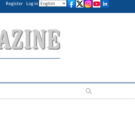
Register
|
Log in