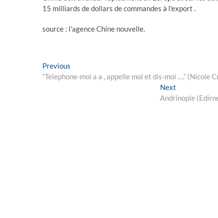
15 milliards de dollars de commandes à l'export .
source : l'agence Chine nouvelle.
Post
Previous
Previous
post:
“Telephone-moi a a , appelle moi et dis-moi ….” (Nicole Cr
navigation
Next
Next
post:
Andrinople (Edirn