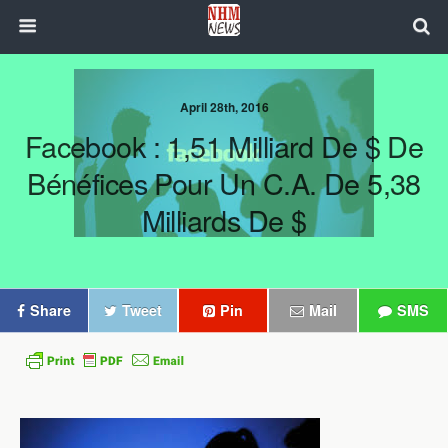
April 28th, 2016
Facebook : 1,51 Milliard De $ De
Bénéfices Pour Un C.A. De 5,38
Milliards De $
Share
Tweet
Pin
Mail
SMS