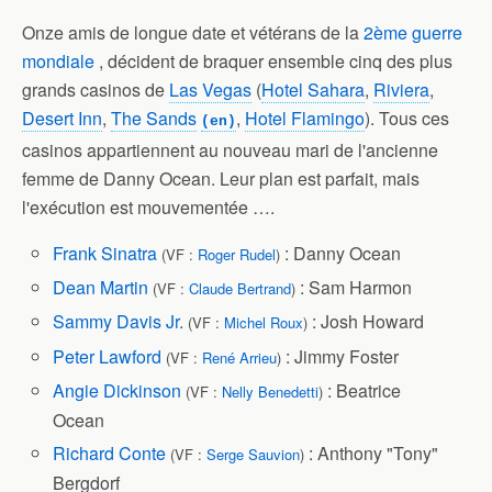
Onze amis de longue date et vétérans de la
2ème guerre
mondiale
, décident de braquer ensemble cinq des plus
grands casinos de
Las Vegas
(
Hotel Sahara
,
Riviera
,
Desert Inn
,
The Sands
,
Hotel Flamingo
). Tous ces
(en)
casinos appartiennent au nouveau mari de l'ancienne
femme de Danny Ocean. Leur plan est parfait, mais
l'exécution est mouvementée ….
Frank Sinatra
: Danny Ocean
(VF :
Roger Rudel
)
Dean Martin
: Sam Harmon
(VF :
Claude Bertrand
)
Sammy Davis Jr.
: Josh Howard
(VF :
Michel Roux
)
Peter Lawford
: Jimmy Foster
(VF :
René Arrieu
)
Angie Dickinson
: Beatrice
(VF :
Nelly Benedetti
)
Ocean
Richard Conte
: Anthony "Tony"
(VF :
Serge Sauvion
)
Bergdorf