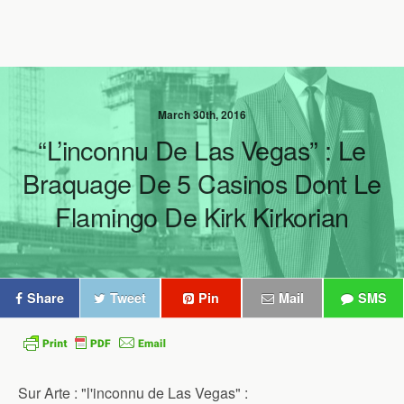
March 30th, 2016
“L’inconnu De Las Vegas” : Le
Braquage De 5 Casinos Dont Le
Flamingo De Kirk Kirkorian
Share
Tweet
Pin
Mail
SMS
Sur Arte : "l'inconnu de Las Vegas" :