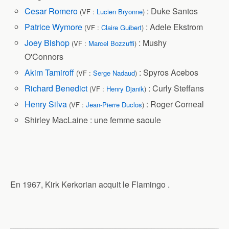
Cesar Romero
: Duke Santos
(VF :
Lucien Bryonne
)
Patrice Wymore
: Adele Ekstrom
(VF :
Claire Guibert
)
Joey Bishop
: Mushy
(VF :
Marcel Bozzuffi
)
O'Connors
Akim Tamiroff
: Spyros Acebos
(VF :
Serge Nadaud
)
Richard Benedict
: Curly Steffans
(VF :
Henry Djanik
)
Henry Silva
: Roger Corneal
(VF :
Jean-Pierre Duclos
)
Shirley MacLaine : une femme saoule
En 1967, Kirk Kerkorian acquit le Flamingo .