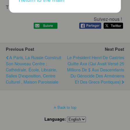
This content is password protected.
Suivez-nous !
Previous Post
Next Post
A Paris, La Russie Construit
Le Président Henri De Castries
Son Nouveau Centre :
Quitte Axa (qui Avait Versé 25
Cathédrale, École, Librairie,
Millions De $ Aux Descendants
Salles D'exposition, Centre
Du Génocide Des Arméniens
Culturel , Maison Paroissiale
Et Des Grecs Pontiques)
Back to top
Language: