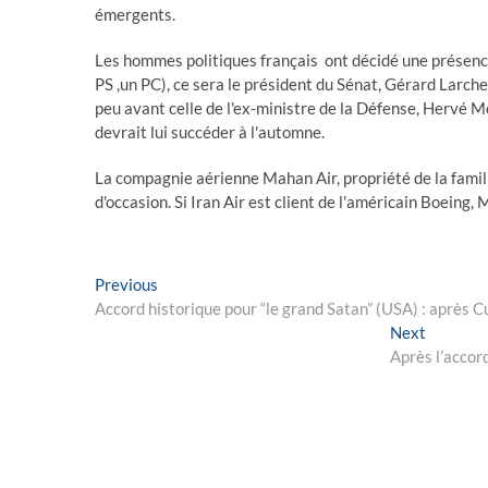
émergents.
Les hommes politiques français ont décidé une présence
PS ,un PC), ce sera le président du Sénat, Gérard Larcher
peu avant celle de l'ex-ministre de la Défense, Hervé Mor
devrait lui succéder à l'automne.
La compagnie aérienne Mahan Air, propriété de la famill
d'occasion. Si Iran Air est client de l'américain Boeing, M
Post
Previous
Previous
post:
Accord historique pour “le grand Satan” (USA) : après Cu
navigation
Next
Next
post:
Après l’accor