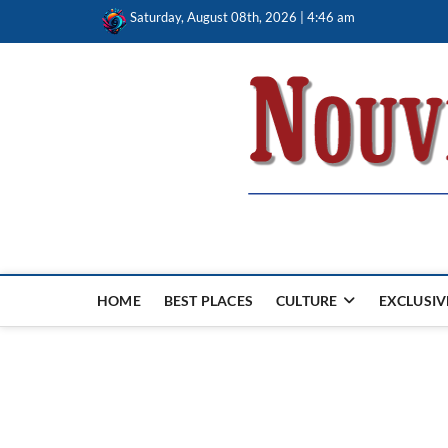
Skip
Saturday, August 08th, 2026 | 4:46 am
to
content
Nouvel Hay
LE MAGAZINE SANS FRONTIÈRES
HOME
BEST PLACES
CULTURE
EXCLUSIV