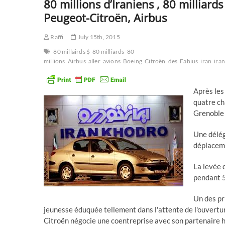
80 millions d’Iraniens , 80 milliard
Peugeot-Citroën, Airbus
Raffi
July 15th, 2015
80 millairds $
80 milliards
80
millions
Airbus
aller
avions
Boeing
Citroën
des
Fabius
iran
ira
Après les
quatre ch
Grenoble 
Une délég
déplaceme
La levée 
pendant 5
Un des pr
jeunesse éduquée tellement dans l'attente de l'ouverture
Citroën négocie une coentreprise avec son partenaire hi