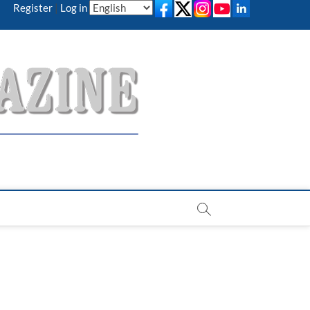
Register
|
Log in