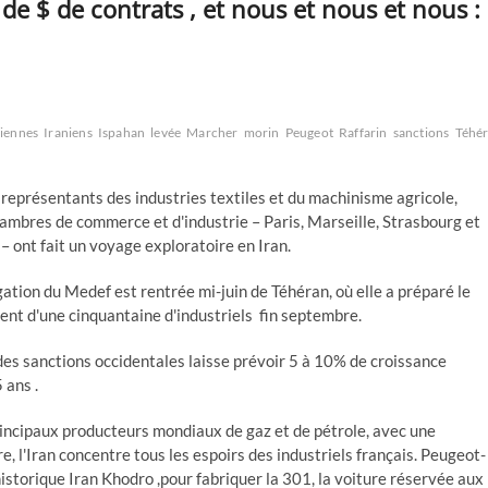
s de $ de contrats , et nous et nous et nous :
niennes
Iraniens
Ispahan
levée
Marcher
morin
Peugeot
Raffarin
sanctions
Téhé
 représentants des industries textiles et du machinisme agricole,
ambres de commerce et d'industrie – Paris, Marseille, Strasbourg et
– ont fait un voyage exploratoire en Iran.
ation du Medef est rentrée mi-juin de Téhéran, où elle a préparé le
nt d'une cinquantaine d'industriels fin septembre.
des sanctions occidentales laisse prévoir 5 à 10% de croissance
 ans .
incipaux producteurs mondiaux de gaz et de pétrole, avec une
, l'Iran concentre tous les espoirs des industriels français. Peugeot-
storique Iran Khodro ,pour fabriquer la 301, la voiture réservée aux