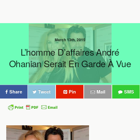
March 13th, 2015
L’homme D’affaires André
Ohanian Serait En Garde À Vue
Share
Tweet
Pin
Mail
SMS