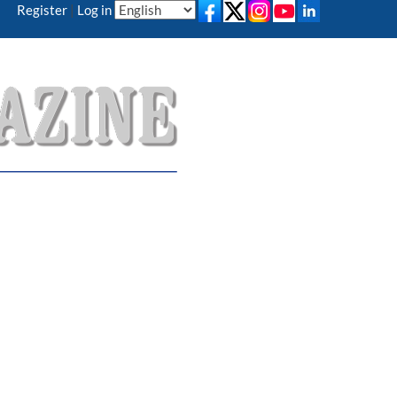
Register
|
Log in