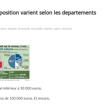
position varient selon les departements
rance
impots
le monde
marseille
money
paris
revenus
l inférieur à 30 000 euros,
lus de 100 000 euros. Et encore,