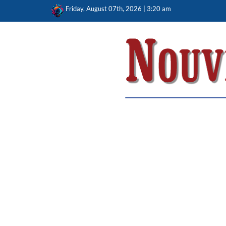
Skip
Friday, August 07th, 2026 | 3:20 am
to
content