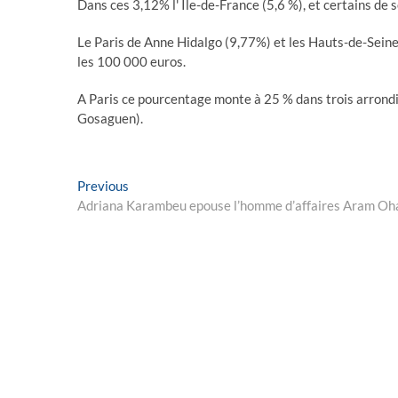
Dans ces 3,12% l' Ile-de-France (5,6 %), et certains de
Le Paris de Anne Hidalgo (9,77%) et les Hauts-de-Seine
les 100 000 euros.
A Paris ce pourcentage monte à 25 % dans trois arrondi
Gosaguen).
Post
Previous
Previous
post:
Adriana Karambeu epouse l’homme d’affaires Aram Oh
navigation