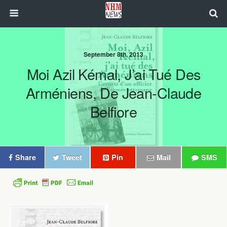
September 8th, 2013
Moi Azil Kémal, J’ai Tué Des
Arméniens, De Jean-Claude
Belfiore
Share
Tweet
Pin
Mail
SMS