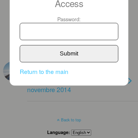
Access
Password:
Submit
NOVEMBER 12TH, 2014
Return to the main
Air France Magazine n°211:
Dossier Spécial Arménie
novembre 2014
Back to top
Language: