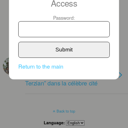
Access
Password:
Submit
JUNE 17TH, 2016
Return to the main
“Nous irons à Vérone”
(Aznavour) : une rue “Dr Hrayr
Terzian” dans la célèbre cité
Back to top
Language: