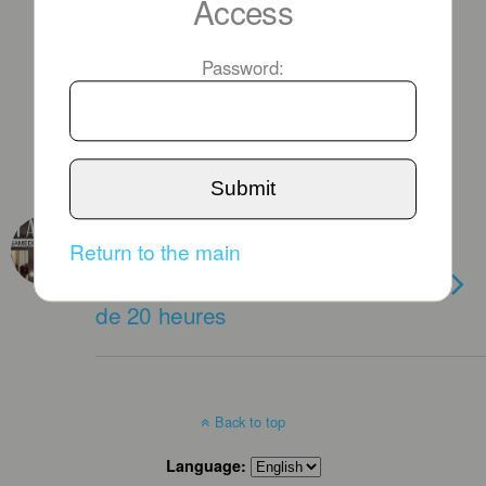
Access
Password:
Submit
JANUARY 20TH, 2016
Return to the main
Dîner-spectacle au Show-Biz le
Samedi 23 Janvier 2016 à partir
de 20 heures
Back to top
Language: