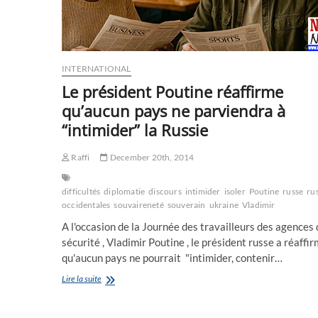
INTERNATIONAL
Le président Poutine réaffirme
qu’aucun pays ne parviendra à
“intimider” la Russie
Raffi
December 20th, 2014
difficultés
diplomatie
discours
intimider
isoler
Poutine
russe
ru
occidentales
souvaireneté
souverain
ukraine
Vladimir
A l'occasion de la Journée des travailleurs des agences
sécurité , Vladimir Poutine , le président russe a réaffi
qu'aucun pays ne pourrait "intimider, contenir…
Le
Lire la suite
président
Poutine
réaffirme