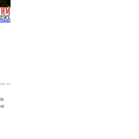
ssie
sanctions
 de
rmé