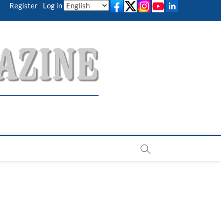
Register
|
Log in