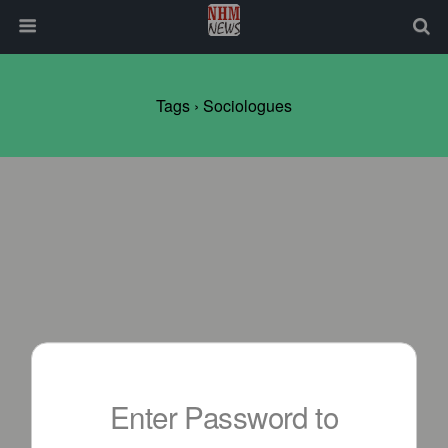
Tags › Sociologues
Enter Password to