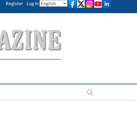
Register
|
Log in