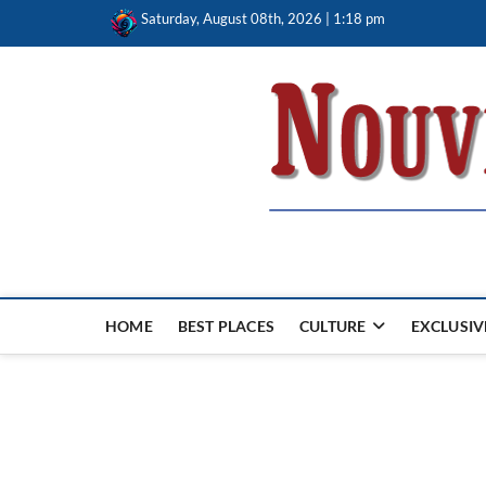
Skip
Saturday, August 08th, 2026 | 1:18 pm
to
content
Nouvel Hay
LE MAGAZINE SANS FRONTIÈRES
HOME
BEST PLACES
CULTURE
EXCLUSIV