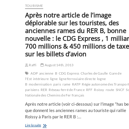
TOURISME
Après notre article de l’image
déplorable sur les touristes, des
anciennes rames du RER B, bonne
nouvelle : le CDG Express , 1 millia
700 millions & 450 millions de taxe
sur les billets d’avion
Raffi
August 14th, 2013
ADP
ancienne
B
CDG Express
Charles de Gaulle
Gare de
l'Est
intérieure
ligne
ligne ferroviaire directe
logne
B
modernisation
paris
rame
RATP
Régie autonome des Transpor
parisiens
RER
Réseau ferré de France
RFF
Roissy
route
SNCF
S
Nationale des Chemins de Fer français
Après notre article (voir ci-dessous) sur l'image "has b
que donnent les anciennes rames au touriste qui rallie
Roissy à Paris par le RER B :…
Après
Lire la suite