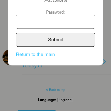
Password:
Submit
MARCH 22ND, 2012
Return to the main
La JAF présente Varduhi
Yeritsyan
Back to top
Language: