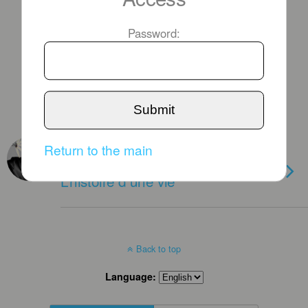
Password:
Submit
JULY 18TH, 2018
Return to the main
Jean-Michel Duriez PARIS :
L’histoire d’une vie
Back to top
Language: