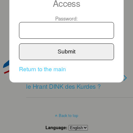
Access
Password:
Submit
NOVEMBER 5TH, 2015
Return to the main
ÉLECTIONS EN TURQUIE :
Selahattin DEMIRTAŞ serait-il
le Hrant DINK des Kurdes ?
Back to top
Language: