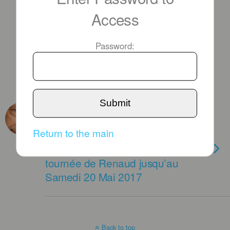
Access
Password:
Submit
OCTOBER 28TH, 2016
“…et Arméniens témoignent du
Return to the main
fond de leur tombeau qu’un
génocide c’est masculin …” la
tournée de Renaud jusqu’au
Samedi 20 Mai 2017
Back to top