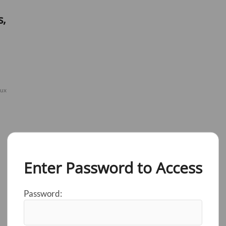
s,
aux
Enter Password to Access
Password: