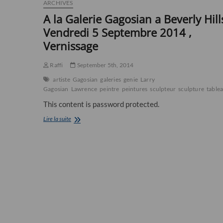
ARCHIVES
A la Galerie Gagosian a Beverly Hill
Vendredi 5 Septembre 2014 ,
Vernissage
Raffi
September 5th, 2014
artiste
Gagosian
galeries
genie
Larry
Gagosian
Lawrence
peintre
peintures
sculpteur
sculpture
table
This content is password protected.
A
Lire la suite
la
Galerie
Gagosian
a
Beverly
Hills,
Vendredi
5
Septembre
2014
,