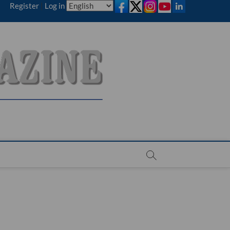
Register
|
Log in