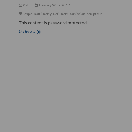
Raffi
January 20th, 2017
expo
Raffi
Raffy
Rafi
Rafy
sarkissian
sculpteur
This content is password protected.
Les
Lire la suite
sculptures
de
Raffy
du
4
au
11
fevrier
2017
de
14
a
19h
au
118
rue
de
Courcelles
75017