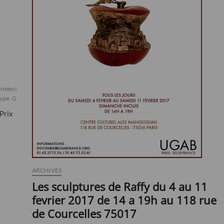
arménienne
arméniens
banques
biens
ope
Genève
genevois
genevoise
génocide
république
RODIN
russie
sculpteur
s
Prix
ARCHIVES
Les sculptures de Raffy du 4 au 11
fevrier 2017 de 14 a 19h au 118 rue
de Courcelles 75017