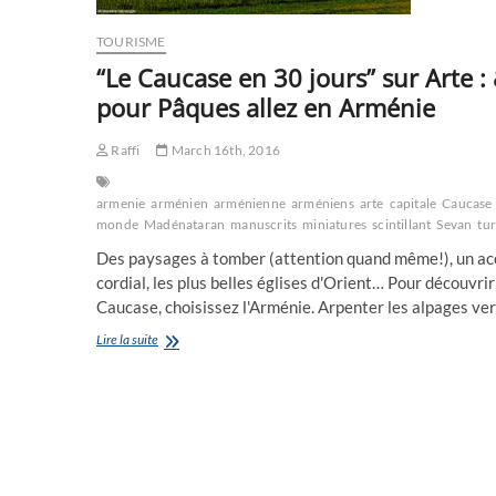
TOURISME
“Le Caucase en 30 jours” sur Arte :
pour Pâques allez en Arménie
Raffi
March 16th, 2016
armenie
arménien
arménienne
arméniens
arte
capitale
Caucase
monde
Madénataran
manuscrits
miniatures
scintillant
Sevan
tu
Des paysages à tomber (attention quand même!), un ac
cordial, les plus belles églises d'Orient… Pour découvrir
Caucase, choisissez l'Arménie. Arpenter les alpages ve
“Le
Lire la suite
Caucase
en
30
jours”
sur
Arte
: