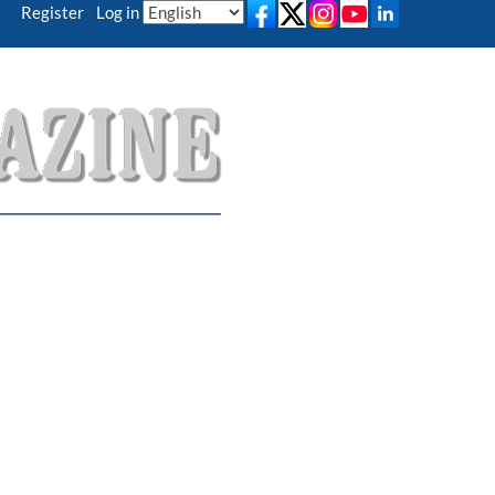
Register
|
Log in