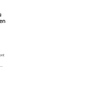
ù
 en
ont
t…