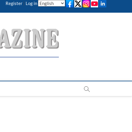
Register
|
Log in