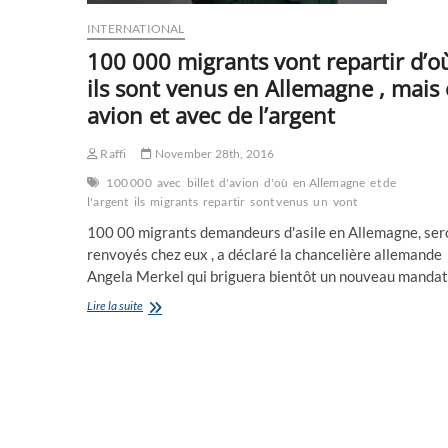
INTERNATIONAL
100 000 migrants vont repartir d’o
ils sont venus en Allemagne , mais
avion et avec de l’argent
Raffi
November 28th, 2016
100 000
avec
billet
d'avion
d'où
en Allemagne
et de
l'argent
ils
migrants
repartir
sont venus
un
vont
100 00 migrants demandeurs d'asile en Allemagne, ser
renvoyés chez eux , a déclaré la chancelière allemande
Angela Merkel qui briguera bientôt un nouveau manda
100
Lire la suite
000
migrants
vont
repartir
d’où
ils
sont