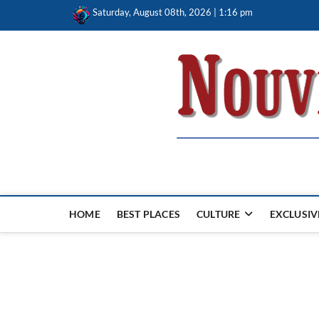
Skip
Saturday, August 08th, 2026 | 1:16 pm
to
content
Nouvel Hay
LE MAGAZINE SANS FRONTIÈRES
HOME
BEST PLACES
CULTURE
EXCLUSIV