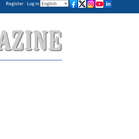
Register
|
Log in