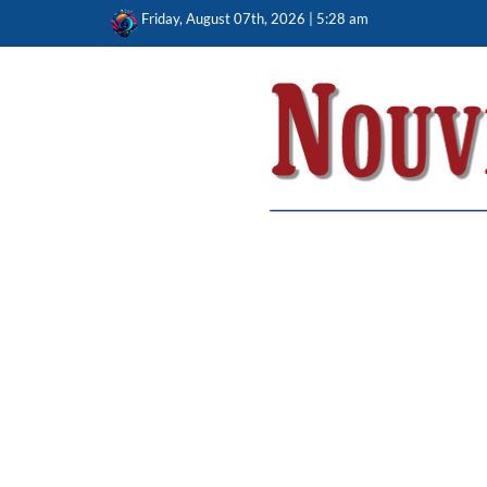
Skip
Friday, August 07th, 2026 | 5:28 am
to
content