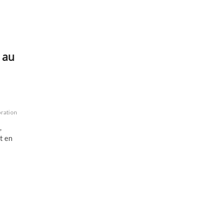
 au
ration
culture
erdogan
europe
génocide
notamment
références
rejet
rejeter
re
,
t en