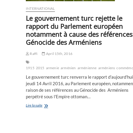
INTERNATIONAL
Le gouvernement turc rejette le
rapport du Parlement européen
notamment à cause des références
Génocide des Arméniens
Raffi
April 15th, 2016
1915
2015
armenie
arménien
arménienne
arméniens
commémo
Le gouvernement turc renverra le rapport d'aujourd'hui
jeudi 14 Avril 2016, au Parlement européen, notammen
raison de ses références au Génocide des Arméniens
perpétré sous l'Empire ottoman…
Le
Lire la suite
gouvernement
turc
rejette
le
rapport