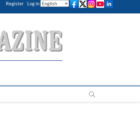
Register
|
Log in