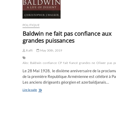
POLITIQUE
Baldwin ne fait pas confiance aux
grandes puissances
Raffi
May 30th, 2019
Alec
Baldwin
confiance
CP
fait
fiancé
grandes
ne
Oliwer
pas
p
Le 28 Mai 1928, le dixième anniversaire de la proclam
de la première Republique Arménienne est célébré à Par
Les anciens dirigeants géorgien et azerbaïdjanais…
Baldwin
Lire la suite
ne
fait
pas
confiance
aux