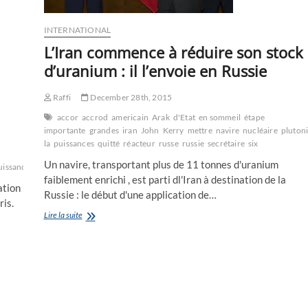
INTERNATIONAL
L’Iran commence à réduire son stock
d’uranium : il l’envoie en Russie
Raffi
December 28th, 2015
accor
accrod
americain
Arak
d'Etat
en sommeil
étape
importante
grandes
iran
John
Kerry
mettre
navire
nucléaire
pluton
la
puissances
quitté
réacteur
russe
russie
secrétaire
six
Un navire, transportant plus de 11 tonnes d'uranium
uissances
faiblement enrichi , est parti dl'Iran à destination de la
ation
Russie : le début d'une application de…
is.
L’Iran
Lire la suite
commence
à
réduire
son
stock
d’uranium
: