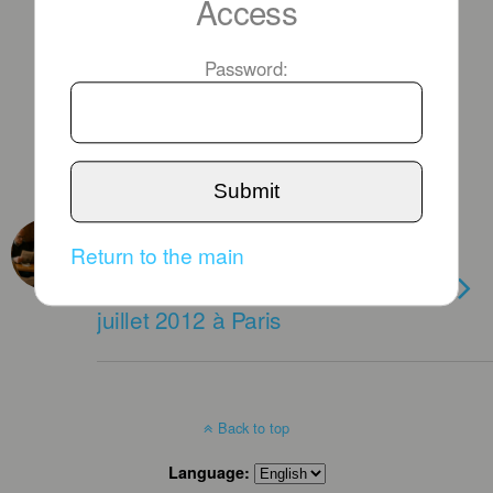
Access
Password:
Submit
JUNE 17TH, 2012
Return to the main
Découvrez l’univers de l’Atelier
Jean Jansem du 6 juin au 28
juillet 2012 à Paris
Back to top
Language: