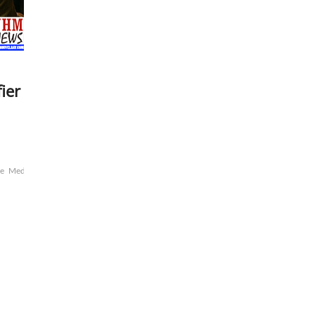
ier
ce
Medvedev
Nakhshikian
paris
Poutine
président
russe
russie