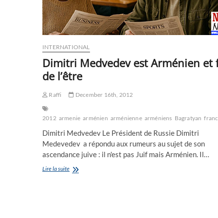
INTERNATIONAL
Dimitri Medvedev est Arménien et f
de l’être
Raffi
December 16th, 2012
2012
armenie
arménien
arménienne
arméniens
Bagratyan
fran
Dimitri Medvedev Le Président de Russie Dimitri
Medevedev a répondu aux rumeurs au sujet de son
ascendance juive : il n'est pas Juif mais Arménien. Il…
Dimitri
Lire la suite
Medvedev
est
Arménien
et
fier