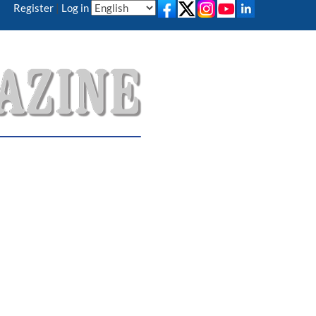
Register
|
Log in