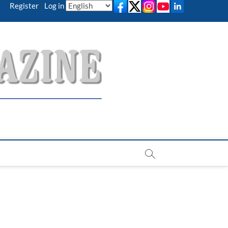
Register
|
Log in