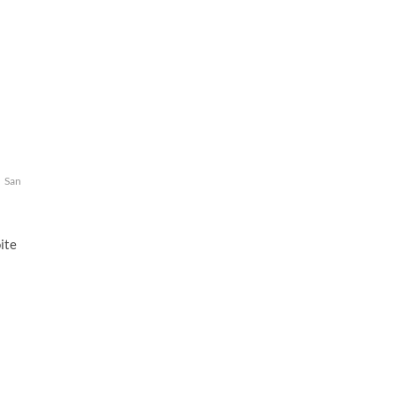
San
ite