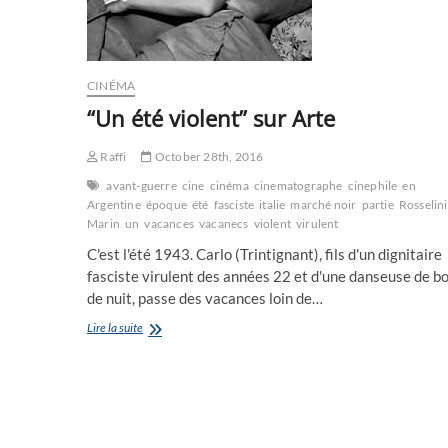
CINÉMA
“Un été violent” sur Arte
Raffi
October 28th, 2016
avant-guerre
cine
cinéma
cinematographe
cinephile
en
Argentine
époque
été
fasciste
italie
marché noir
partie
Rosselini
Marin
un
vacances
vacanecs
violent
virulent
C'est l'été 1943. Carlo (Trintignant), fils d'un dignitaire
fasciste virulent des années 22 et d'une danseuse de bo
de nuit, passe des vacances loin de…
“Un
Lire la suite
été
violent”
sur
Arte