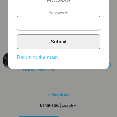
Password:
Submit
OCTOBER 22ND, 2018
Return to the main
Ciné tv ce soir : Evangéline Lilly
dans “Ant-Man”
Back to top
Language: