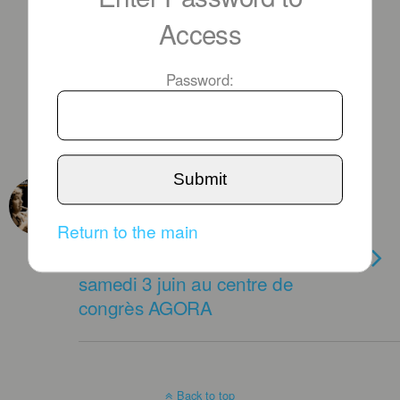
Access
Password:
Submit
MAY 3RD, 2017
Levon MINASSIAN, Juan
Return to the main
CARMONA et André
MANOUKIAN en concert le
samedi 3 juin au centre de
congrès AGORA
Back to top