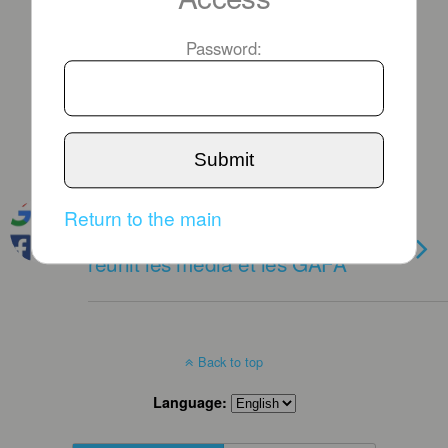
Password:
Submit
JUNE 15TH, 2019
Return to the main
A Athènes le sommet du GEN
réunit les media et les GAFA
Back to top
Language: