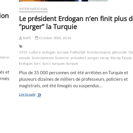
INTERNATIONAL
ion
Le président Erdogan n’en finit plus d
“purger” la Turquie
Raffi
October 30th, 2016
1915
culture
erdogan
europe
Fethullah
fonctionnaires
génocide
Gü
merie
Gülen
LA
le
monde
licenciements
licencier
président
purges
recep
Recep Tayyip
Erdogan
turc
turcs
turques
turquie
és et
Plus de 35 000 personnes ont été arrêtées en Turquie et
ermés
plusieurs dizaines de milliers de professeurs, policiers et
magistrats, ont été limogés ou suspendus…
Le
Lire la suite
président
Erdogan
n’en
finit
plus
de
“purger”