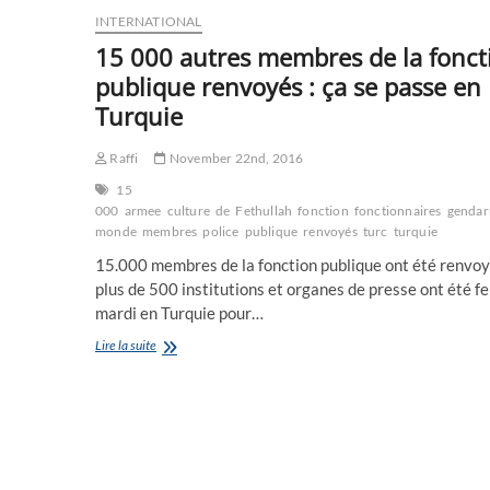
INTERNATIONAL
15 000 autres membres de la fonct
publique renvoyés : ça se passe en
Turquie
Raffi
November 22nd, 2016
15
000
armee
culture
de
Fethullah
fonction
fonctionnaires
gendar
monde
membres
police
publique
renvoyés
turc
turquie
15.000 membres de la fonction publique ont été renvoy
plus de 500 institutions et organes de presse ont été f
mardi en Turquie pour…
15
Lire la suite
000
autres
membres
de
la
fonction
publique