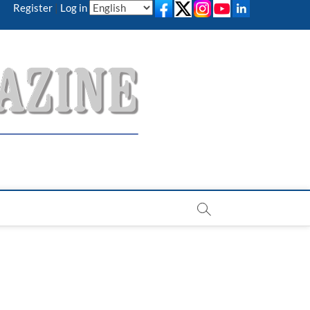
Register
|
Log in