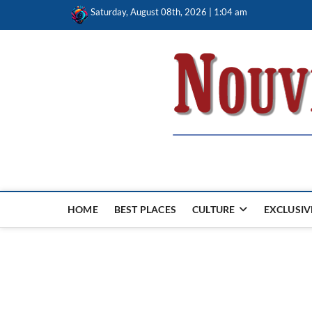
Skip
Saturday, August 08th, 2026 | 1:04 am
to
content
Nouvel Hay
LE MAGAZINE SANS FRONTIÈRES
HOME
BEST PLACES
CULTURE
EXCLUSIV