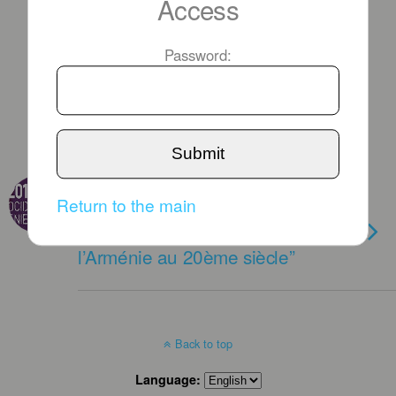
Access
Password:
Submit
FEBRUARY 12TH, 2015
Return to the main
A Lyon , une conférence
exceptionnelle : “Histoire de
l’Arménie au 20ème siècle”
Back to top
Language: