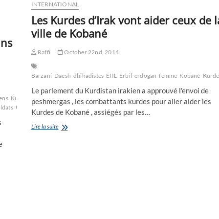
INTERNATIONAL
Les Kurdes d’Irak vont aider ceux de l
ville de Kobané
ins
Raffi
October 22nd, 2014
Barzani
Daesh
dhihadistes
EIIL
Erbil
erdogan
femme
Kobané
Kurde
Le parlement du Kurdistan irakien a approuvé l'envoi de
iens
Kurdes
le
peshmergas , les combattants kurdes pour aller aider les
ldats
US
USA
Kurdes de Kobané , assiégés par les…
s
Les
Lire la suite
Kurdes
e
d’Irak
vont
aider
ceux
de
la
ville
de
Kobané