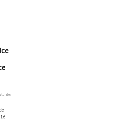
ice
ce
Istanbul
musulman
recruteur
syrie
syrien
tchtchene
Techtchenie
Turkish
 de
 16