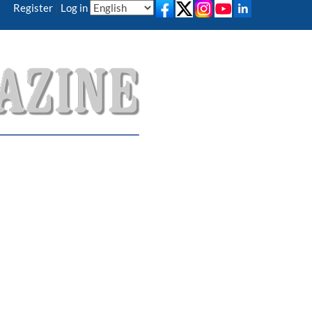
Register
|
Log in