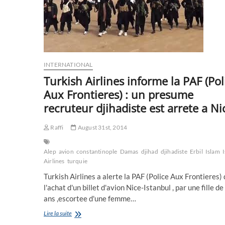
l’Irak
INTERNATIONAL
Turkish Airlines informe la PAF (Pol
Aux Frontieres) : un presume
recruteur djihadiste est arrete a Ni
Raffi
August 31st, 2014
Alep
avion
constantinople
Damas
djihad
djihadiste
Erbil
Islam
Airlines
turquie
Turkish Airlines a alerte la PAF (Police Aux Frontieres)
l'achat d'un billet d'avion Nice-Istanbul , par une fille de
ans ,escortee d'une femme…
Turkish
Lire la suite
Airlines