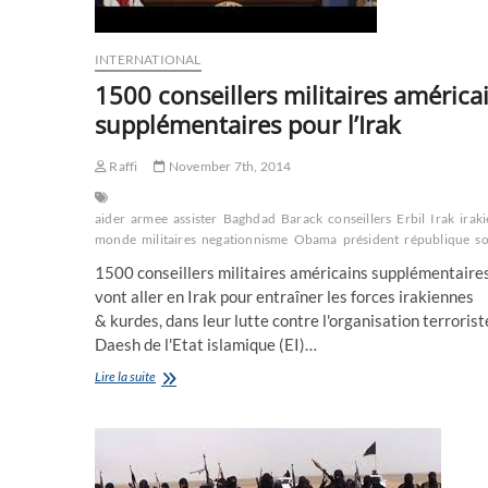
INTERNATIONAL
1500 conseillers militaires américa
supplémentaires pour l’Irak
Raffi
November 7th, 2014
aider
armee
assister
Baghdad
Barack
conseillers
Erbil
Irak
irak
monde
militaires
negationnisme
Obama
président
république
so
1500 conseillers militaires américains supplémentaire
vont aller en Irak pour entraîner les forces irakiennes
& kurdes, dans leur lutte contre l'organisation terrorist
Daesh de l'Etat islamique (EI)…
1500
Lire la suite
conseillers
militaires
américains
supplémentaires
pour