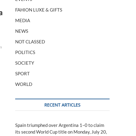
FAHION LUXE & GIFTS
a
MEDIA
NEWS
NOT CLASSED
s
Kurdistan
Mahmoud
peshmerga
PKK
terroristes
turquie
POLITICS
SOCIETY
SPORT
WORLD
RECENT ARTICLES
Spain triumphed over Argentina 1–0 to claim
its second World Cup title on Monday, July 20,