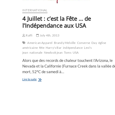
INTERNATIONAL
4 Juillet : c’est la Fête … de
l’Indépendance aux USA
Raffi
July 4th, 2013
American Apparel
Brandy Melville
Converse
Day
église
américaine
fête
Harry's Bar
indépendance
Levi's
jean
nationale
Newlook jean
Toms
USA
Alors que des records de chaleur touchent l'Arizona, le
Nevada et la Californie (Furnace Creek dans la vallée d
mort, 52°C de samedi à…
4
Lire la suite
Juillet
:
c’est
la
Fête
…
de