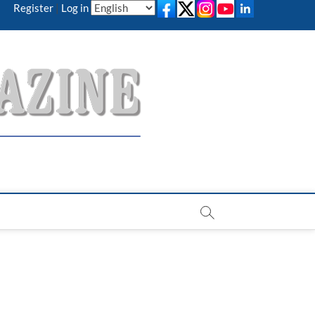
Register
|
Log in