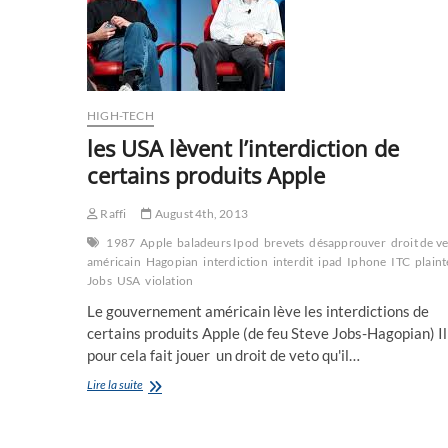
HIGH-TECH
les USA lèvent l’interdiction de
certains produits Apple
Raffi
August 4th, 2013
1987
Apple
baladeurs Ipod
brevets
désapprouver
droit de v
américain
Hagopian
interdiction
interdit
ipad
Iphone
ITC
plaint
Jobs
USA
violation
Le gouvernement américain lève les interdictions de
certains produits Apple (de feu Steve Jobs-Hagopian) Il
pour cela fait jouer un droit de veto qu'il…
les
Lire la suite
USA
lèvent
l’interdiction