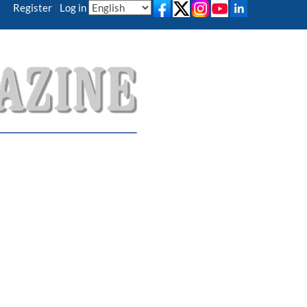
Register
|
Log in