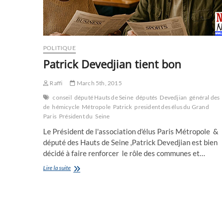
POLITIQUE
Patrick Devedjian tient bon
Raffi
March 5th, 2015
conseil
député Hauts de Seine
députés
Devedjian
général des
de
hémicycle
Métropole
Patrick
president des élus du Grand
Paris
Président du
Seine
Le Président de l'association d'élus Paris Métropole &
député des Hauts de Seine ,Patrick Devedjian est bien
décidé à faire renforcer le rôle des communes et…
Patrick
Lire la suite
Devedjian
tient
bon