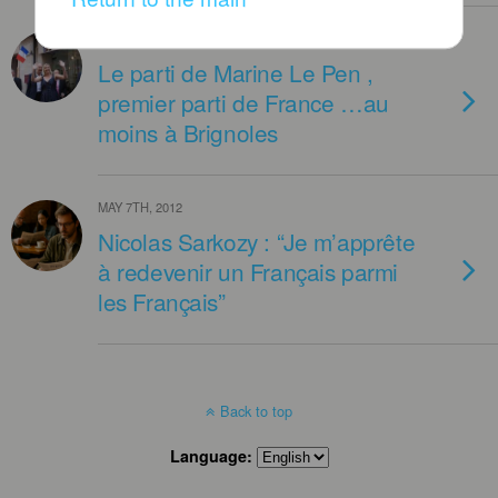
OCTOBER 13TH, 2013
Le parti de Marine Le Pen ,
premier parti de France …au
moins à Brignoles
MAY 7TH, 2012
Nicolas Sarkozy : “Je m’apprête
à redevenir un Français parmi
les Français”
Back to top
Language: