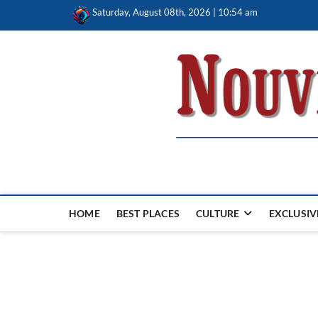
Skip
Saturday, August 08th, 2026 | 10:54 am
to
content
Nouvel Hay
LE MAGAZINE SANS FRONTIÈRES
HOME
BEST PLACES
CULTURE
EXCLUSIV