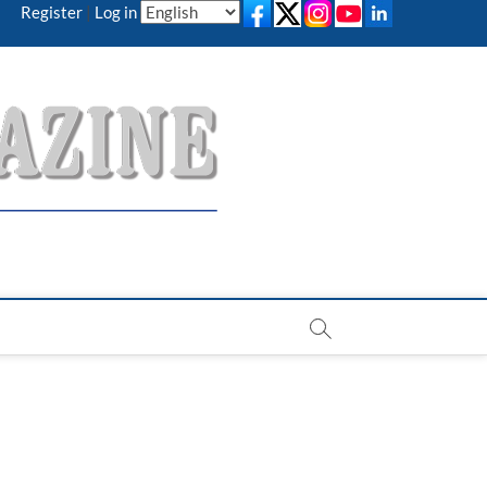
Register
|
Log in