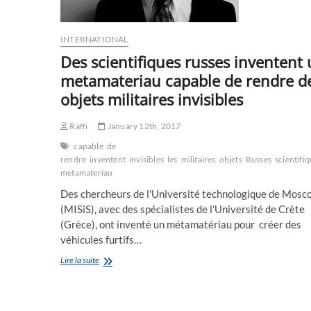
INTERNATIONAL
Des scientifiques russes inventent
metamateriau capable de rendre d
objets militaires invisibles
Raffi
January 12th, 2017
capable
de
rendre
inventent
invisibles
les
militaires
objets
Russes
scientifi
metamateriau
Des chercheurs de l'Université technologique de Mosc
(MISiS), avec des spécialistes de l'Université de Crète
(Grèce), ont inventé un métamatériau pour créer des
véhicules furtifs…
Des
Lire la suite
scientifiques
russes
inventent
un